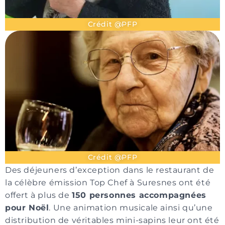
Crédit @PFP
Crédit @PFP
Des déjeuners d’exception dans le restaurant de
la célèbre émission Top Chef à Suresnes ont été
offert à plus de
150 personnes accompagnées
pour Noël
. Une animation musicale ainsi qu’une
distribution de véritables mini-sapins leur ont été